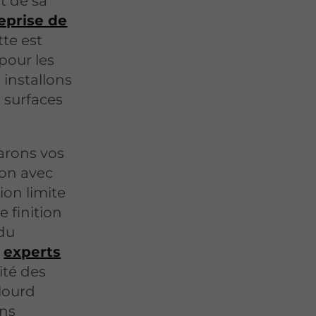
t de sa
eprise de
te est
pour les
installons
 surfaces
arons vos
ton avec
ion limite
e finition
 du
s
experts
ité des
lourd
ons