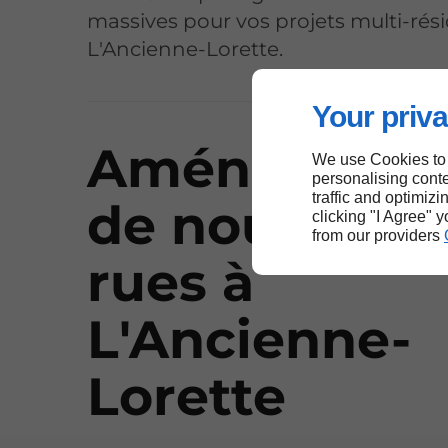
massives pour vos projets multi-rési
L'Ancienne-Lorette.
Your priva
Aménageme
We use Cookies to
personalising conte
traffic and optimizi
de nouvelles
clicking "I Agree" 
from our providers
rues à
L'Ancienne-
Lorette