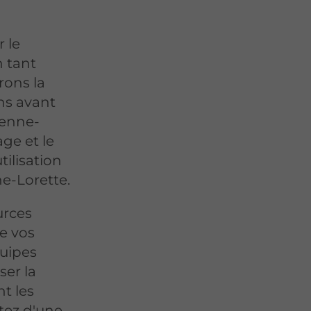
 le
n tant
rons la
ns avant
ienne-
ge et le
ilisation
ne-Lorette.
urces
e vos
quipes
ser la
nt les
itez d'une