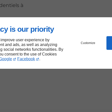
dentiels à
cy is our priority
nt
 improve user experience by
Customize
nt and ads, as well as analyzing
ng social networks functionalities. By
you consent to the use of Cookies
Google
Facebook
.