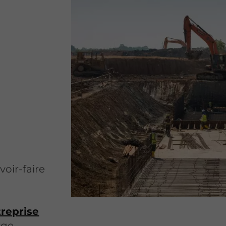
oir-faire
reprise
rge