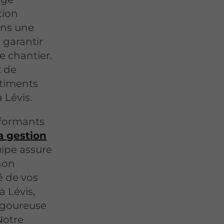
tion
ons une
 garantir
e chantier.
t de
âtiments
 Lévis.
formants
a gestion
uipe assure
non
té de vos
à Lévis,
rigoureuse
Notre