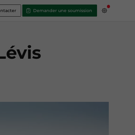
ntacter
Demander une soumission
Lévis