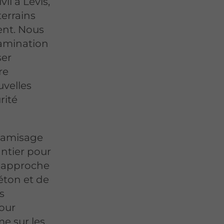
il à Lévis,
terrains
ent. Nous
amination
ser
re
uvelles
rité
 tamisage
ntier pour
e approche
béton et de
s
pour
me sur les