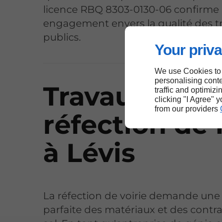
licence RBQ 8303-0130-06 confirme
engagement envers la qualité des t
publics.
Your priva
We use Cookies to
personalising conte
Travaux de
traffic and optimizi
clicking "I Agree" 
from our providers
réfection de 
à Lévis
La réfection de voirie demande une
parfaite des matériaux et des contr