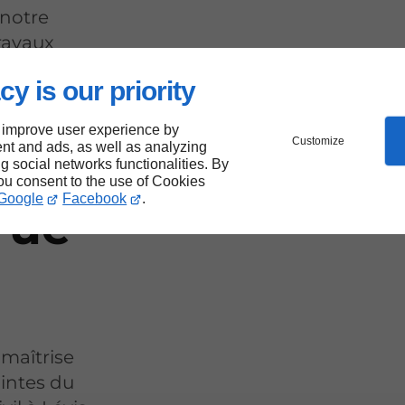
 notre
ravaux
cy is our priority
 improve user experience by
Customize
nt and ads, as well as analyzing
ng social networks functionalities. By
you consent to the use of Cookies
Google
Facebook
.
rue
 maîtrise
aintes du