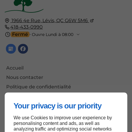
1966 4e Rue,
Lévis, QC
G6W 5M6
418-433-0990
Fermé
⋅ Ouvre Lundi à 08:00
Accueil
Nous contacter
Politique de confidentialité
Plan du site
Your privacy is our priority
We use Cookies to improve user experience by
Haut de page
personalising content and ads, as well as
analyzing traffic and optimizing social networks