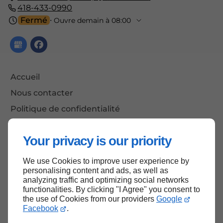
418-433-0990
Fermé
⋅ Ouvre demain à 08:00
Accueil
Nous contacter
Politique de confidentialité
Plan du site
Your privacy is our priority
We use Cookies to improve user experience by
Haut de page
personalising content and ads, as well as
analyzing traffic and optimizing social networks
functionalities. By clicking "I Agree" you consent to
the use of Cookies from our providers
Google
Facebook
.