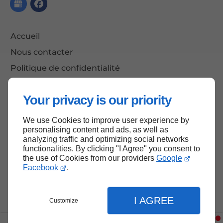
Accueil
Nous contacter
Politique de confidentialité
Plan du site
Your privacy is our priority
We use Cookies to improve user experience by
Haut de page
personalising content and ads, as well as
analyzing traffic and optimizing social networks
functionalities. By clicking "I Agree" you consent to
the use of Cookies from our providers
Google
Facebook
.
I AGREE
Customize