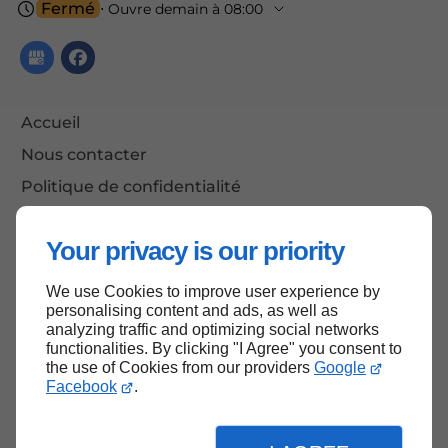
Fermé
⋅ Ouvre demain à 08:00
Accueil
Nous contacter
Politique de confidentialité
Plan du site
Your privacy is our priority
We use Cookies to improve user experience by
Haut de page
personalising content and ads, as well as
analyzing traffic and optimizing social networks
functionalities. By clicking "I Agree" you consent to
the use of Cookies from our providers
Google
Facebook
.