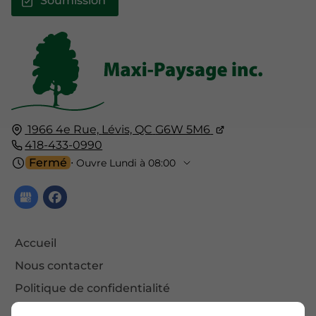
Soumission
1966 4e Rue,
Lévis, QC
G6W 5M6
418-433-0990
Fermé
⋅ Ouvre Lundi à 08:00
Accueil
Nous contacter
Politique de confidentialité
Plan du site