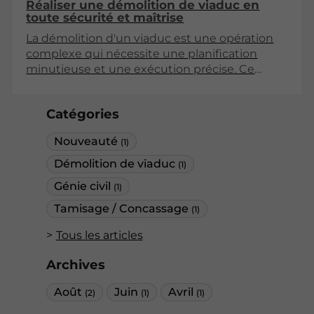
Réaliser une démolition de viaduc en
toute sécurité et maîtrise
La démolition d'un viaduc est une opération
complexe qui nécessite une planification
minutieuse et une exécution précise. Ce
processus implique non seulement des
enjeux techniques, mais aussi des
Catégories
considérations de sécurité, d'environnement
et de respect des normes en vigueur. Dans
Nouveauté
(1)
cet article, nous explorerons les différentes
étapes et les pratiques recommandées pour
Démolition de viaduc
(1)
mener à bien une démolition de viaduc en
Génie civil
(1)
toute sécurité.
Tamisage / Concassage
(1)
Tous les articles
Archives
Août
Juin
Avril
(2)
(1)
(1)