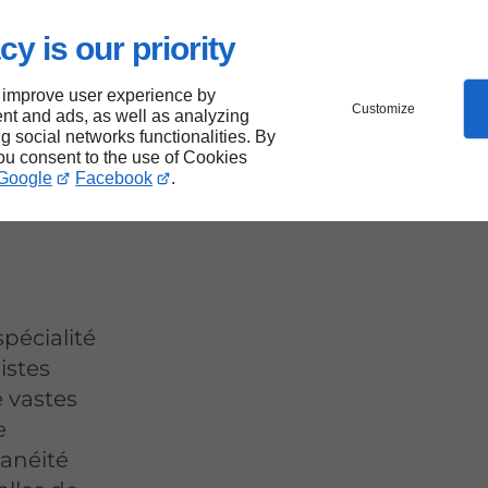
cy is our priority
et
 improve user experience by
Customize
nt and ads, as well as analyzing
ng social networks functionalities. By
Val-
you consent to the use of Cookies
Google
Facebook
.
pécialité
istes
e vastes
e
lanéité