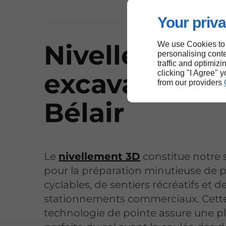
Your priva
Nivellement 
We use Cookies to
personalising conte
traffic and optimizi
excavation à 
clicking "I Agree" 
from our providers
Bélair
Le
nivellement 3D
constitue notre s
pour la préparation minutieuse de p
cyclables, de sentiers récréatifs et d
stationnements commerciaux. Cett
technologie de pointe assure une p