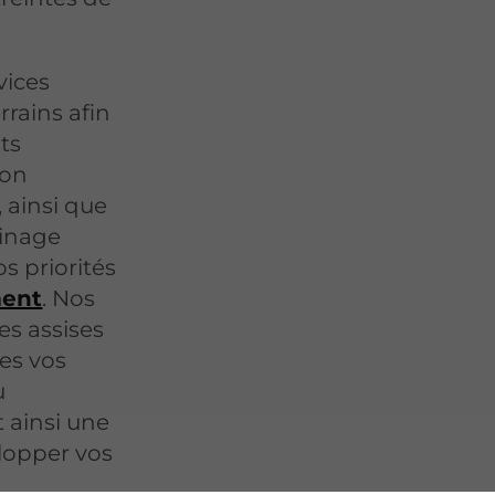
vices
rains afin
ts
ion
 ainsi que
ainage
s priorités
ment
. Nos
es assises
tes vos
u
 ainsi une
elopper vos