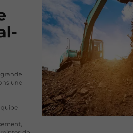
e
al-
e grande
uons une
équipe
cement,
reintes de