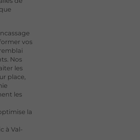
alles de
sque
concassage
sformer vos
 remblai
ts. Nos
iter les
ur place,
mie
ent les
optimise la
 à Val-