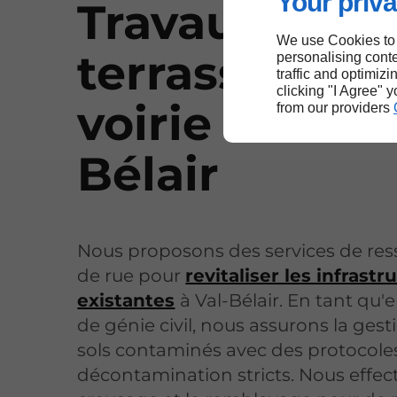
Your priva
Travaux de
We use Cookies to
terrassement
personalising conte
traffic and optimizi
clicking "I Agree" 
voirie à Val-
from our providers
Bélair
Nous proposons des services de res
de rue pour
revitaliser les infrastr
existantes
à Val-Bélair. En tant qu'
de génie civil, nous assurons la gest
sols contaminés avec des protocole
décontamination stricts. Nous effec