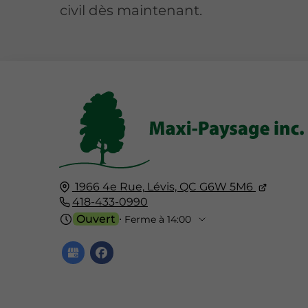
civil dès maintenant.
1966 4e Rue,
Lévis, QC
G6W 5M6
418-433-0990
Ouvert
⋅ Ferme à 14:00