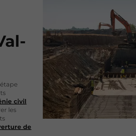
Val-
 étape
ets
nie civil
er les
ts
erture de