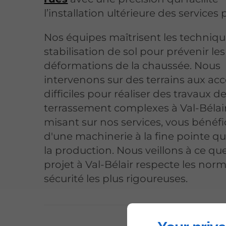
l’installation ultérieure des services 
Nos équipes maîtrisent les techniq
stabilisation de sol pour prévenir les
déformations de la chaussée. Nous
intervenons sur des terrains aux ac
difficiles pour réaliser des travaux d
terrassement complexes à Val-Bélair
misant sur nos services, vous bénéfi
d'une machinerie à la fine pointe qu
la production. Nous veillons à ce q
projet à Val-Bélair respecte les nor
sécurité les plus rigoureuses.