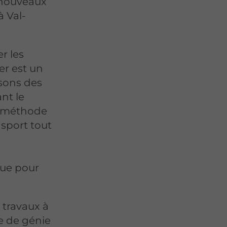
 nouveaux
 Val-
r les
er est un
isons des
nt le
te méthode
nsport tout
çue pour
travaux à
se de génie