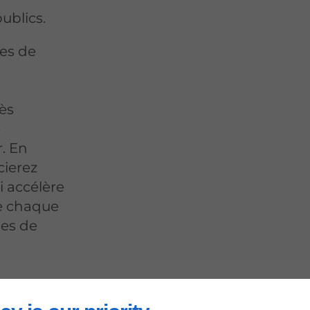
publics.
ues de
cès
e
. En
cierez
i accélère
ue chaque
mes de