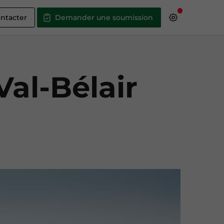
ntacter
Demander une soumission
Val-Bélair